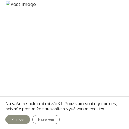
December 19, 2024
Na vašem soukromí mi záleží. Používám soubory cookies,
potvrďte prosím že souhlasíte s využívaním cookies.
Všeobecná témata
Design
Přijmout
Nastavení